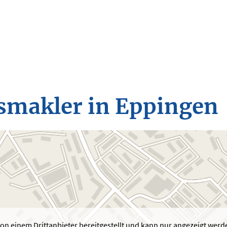
s­makler in Eppingen
von einem Drittanbieter bereitgestellt und kann nur angezeigt werd