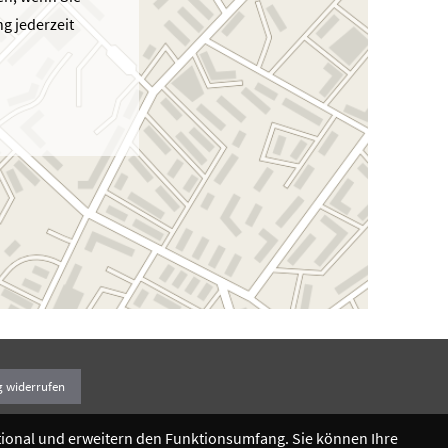
g jederzeit
g widerrufen
ptional und erweitern den Funktionsumfang. Sie können Ihre