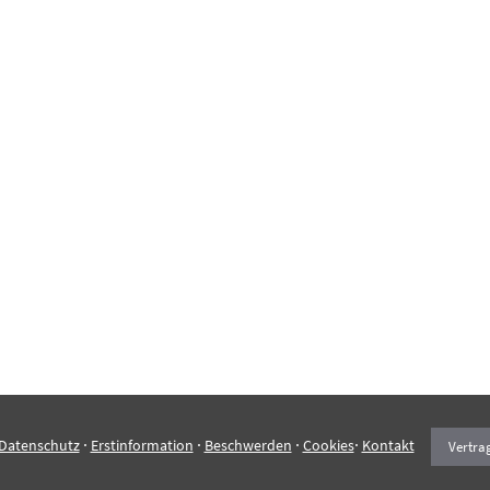
·
·
·
·
Datenschutz
Erstinformation
Beschwerden
Cookies
Kontakt
Vertra