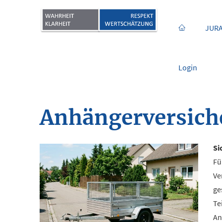
JURA
Login
Anhängerversich
Si
Fü
Ve
ge
Te
An