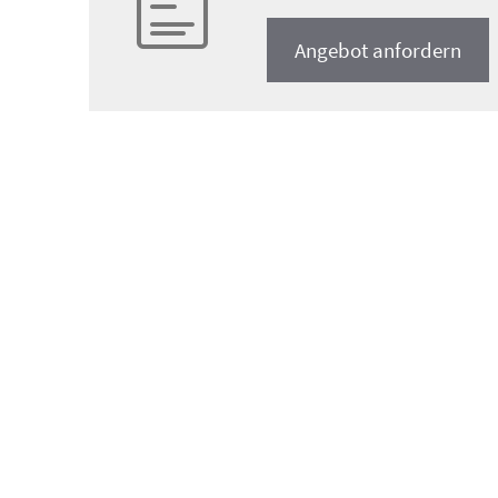
An­ge­bot an­for­dern